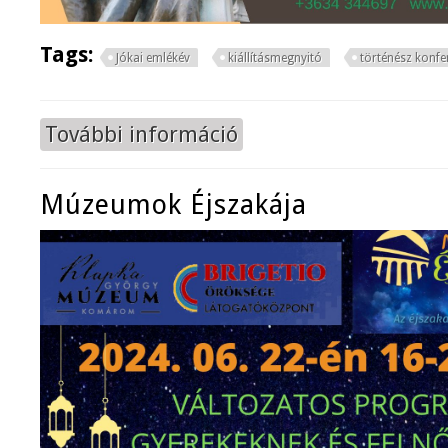
Tags:
Jókai emlékév
kiállításmegnyitó
történész konfe
További információ
Jókai emlékév tartalommal kapcsol
Múzeumok Éjszakája