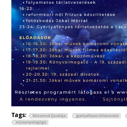
Tags:
Múzeumok Éjszakája
gyertyafényes tárlatvezetés
múzeumpedagógia