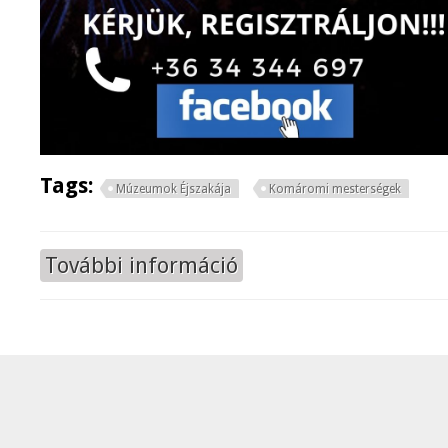
Tags:
Múzeumok Éjszakája
Komáromi mesterségek
További információ
Múzeumok éjszakája - 2022 tarta