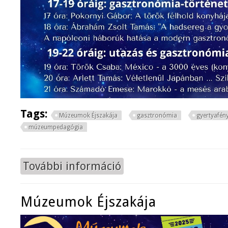
Tags:
Múzeumok Éjszakája
gasztronómia
gyertyafény
múzeumpedagógia
További információ
Múzeumok Éjszakája 2026 tartalo
Múzeumok Éjszakája