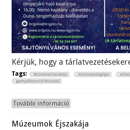
Kérjük, hogy a tárlatvezetésekere
Tags:
Múzeumok Éjszakája
múzeumpedagógia
előad
gyertyafényes tárlatvezetés
További információ
Múzeumok Éjszakája tartalommal 
Múzeumok Éjszakája