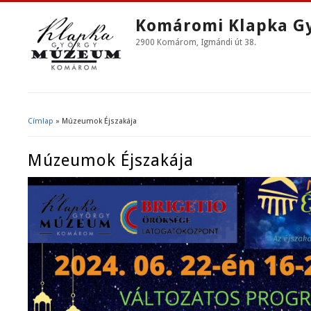
Komáromi Klapka G
2900 Komárom, Igmándi út 38.
Címlap
» Múzeumok Éjszakája
Jelenlegi Hely
Múzeumok Éjszakája