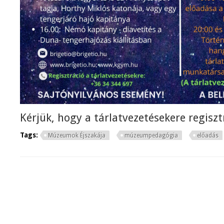
Kérjük, hogy a tárlatvezetésekere regiszt
Tags:
Múzeumok Éjszakája
múzeumpedagógia
előadás