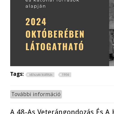
Tags:
időszaki kiállítás
1956
További információ
Komárom 1956 tartalommal kapcs
A 48-As Veterángondozás És 