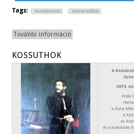
Tags:
Honvédmenház
időszaki kiállítás
További információ
A 48-as veterángondozás és a Ho
KOSSUTHOK
A Komárom
iszt
2019. n
Hrala 
Herma
a Duna Men
a Kos
az Ara
és a Komáromi K