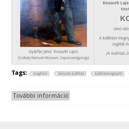
Kossuth Lajo
tis
K
című idős
A kiállítást megn
ceglédi 
Gyárfás Jenő: Kossuth Lajos
(A kiállítás 
(Székely Nemzeti Múzeum, Sepsiszentgyörgy)
Tags:
meghívó
időszaki kiállítás
kiállításmegnyitó
További információ
KOSSUTHOK tartalommal kapcsol