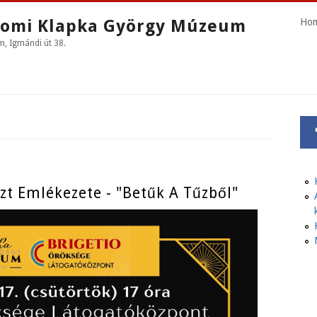
omi Klapka György Múzeum
Ho
 Igmándi út 38.
 Emlékezete - "Betűk A Tűzből"