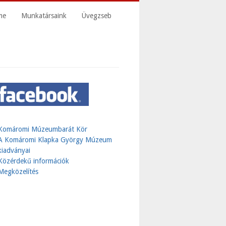
me
Munkatársaink
Üvegzseb
Komáromi Múzeumbarát Kör
A Komáromi Klapka György Múzeum
kiadványai
Közérdekű információk
Megközelítés