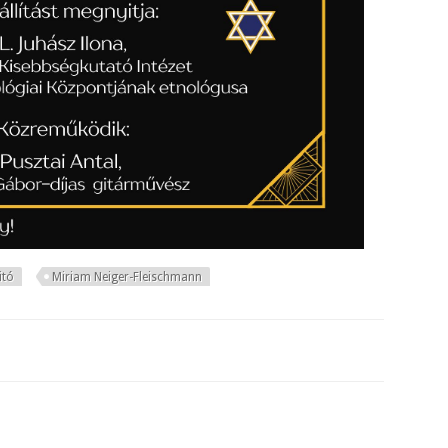
itó
Miriam Neiger-Fleischmann
uszt emlékezete - "Betűk a tűzből" tartalommal kapcsolatosan