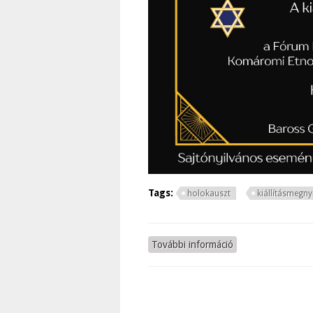
Tags:
holokauszt
kiállításmegny
További információ
A komáromi holoka