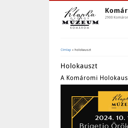
Komár
2900 Komárom,
Címlap
» holokauszt
Jelenlegi Hely
Holokauszt
A Komáromi Holokauszt