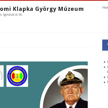
omi Klapka György Múzeum
Ho
 Igmándi út 38.