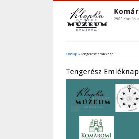
Komár
2900 Komárom,
Címlap
» Tengerész emléknap
Jelenlegi Hely
Tengerész Emléknap