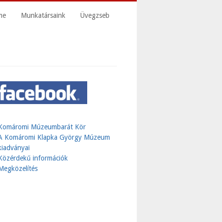
me
Munkatársaink
Üvegzseb
Komáromi Múzeumbarát Kör
A Komáromi Klapka György Múzeum
kiadványai
Közérdekű információk
Megközelítés