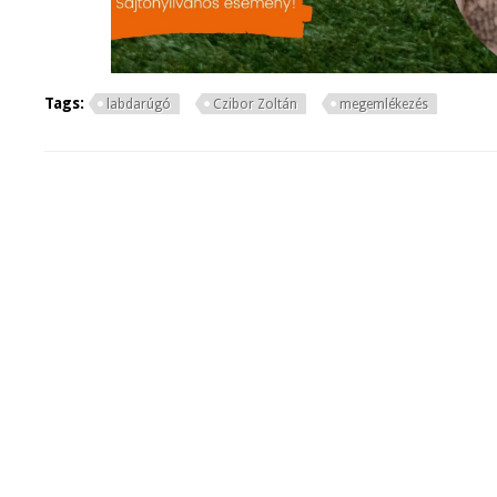
Tags:
labdarúgó
Czibor Zoltán
megemlékezés