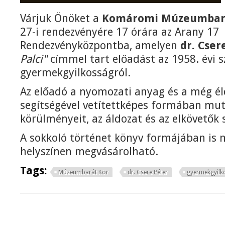
Várjuk Önöket a
Komáromi Múzeumbar
27-i rendezvényére 17 órára az Arany 17
Rendezvényközpontba, amelyen
dr. Cser
Palci"
címmel tart előadást az 1958. évi s
gyermekgyilkosságról.
Az előadó a nyomozati anyag és a még é
segítségével vetítettképes formában mut
körülményeit, az áldozat és az elkövetők 
A sokkoló történet könyv formájában is 
helyszínen megvásárolható.
Tags:
Múzeumbarát Kör
dr. Csere Péter
gyermekgyilk