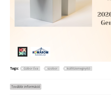
Tags:
Gábor Éva
szobor
kiállításmegnyitó
További információ
Kapcsolatok kiállításmegnyitó tartalommal kap