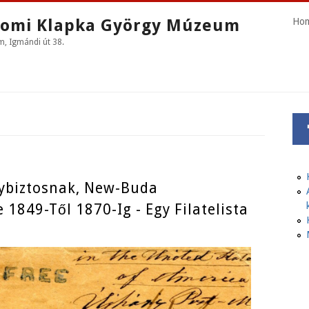
omi Klapka György Múzeum
Ho
 Igmándi út 38.
ybiztosnak, New-Buda
1849-Től 1870-Ig - Egy Filatelista