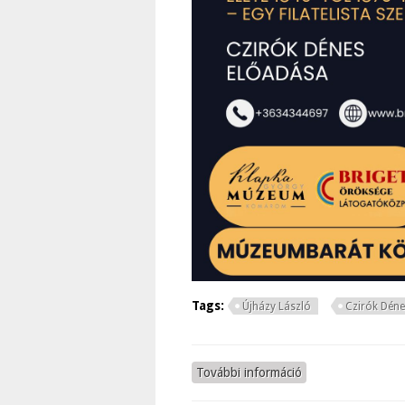
Tags:
Újházy László
Czirók Déne
További információ
Újházy László kor