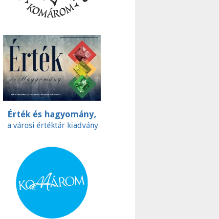
Érték és hagyomány,
a városi értéktár kiadvány
ilatelista szemüvegén át tartalommal kapcsolatosan