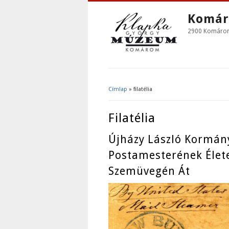
Komár
2900 Komárom,
Címlap
» filatélia
Jelenlegi Hely
Filatélia
Újházy László Kormán
Postamesterének Élete 
Szemüvegén Át