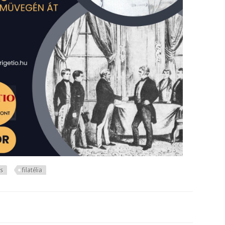
s
filatélia
mánybiztosnak, New-Buda postamesterének élete 1849-től 1870-ig - egy f