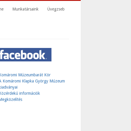
me
Munkatársaink
Üvegzseb
Komáromi Múzeumbarát Kör
A Komáromi Klapka György Múzeum
kiadványai
Közérdekű információk
Megközelítés