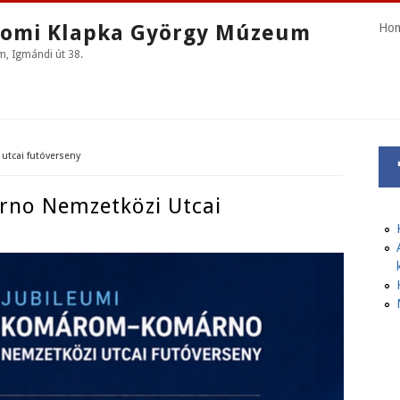
omi Klapka György Múzeum
Ho
 Igmándi út 38.
tcai futóverseny
no Nemzetközi Utcai