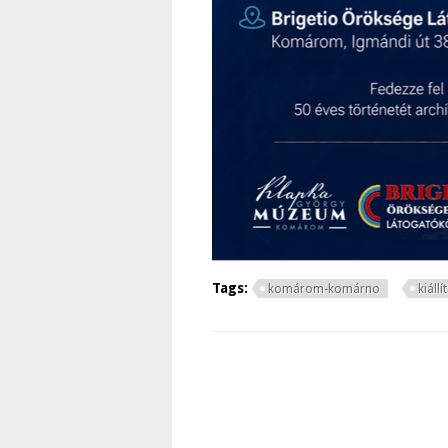
Tags:
komárom-komárno
kiáll