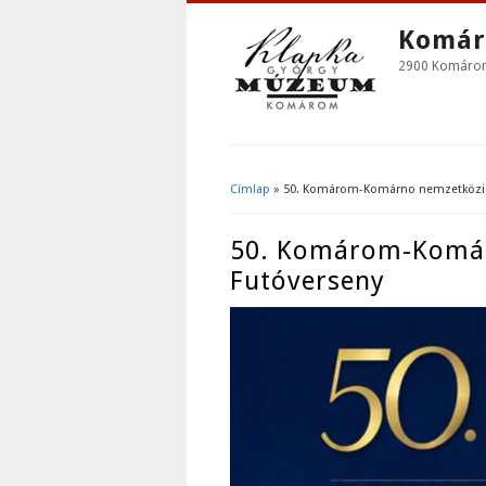
Komár
2900 Komárom,
Címlap
» 50. Komárom-Komárno nemzetközi u
Jelenlegi Hely
50. Komárom-Komár
Futóverseny