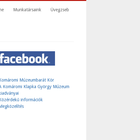
me
Munkatársaink
Üvegzseb
Komáromi Múzeumbarát Kör
A Komáromi Klapka György Múzeum
kiadványai
Közérdekű információk
Megközelítés