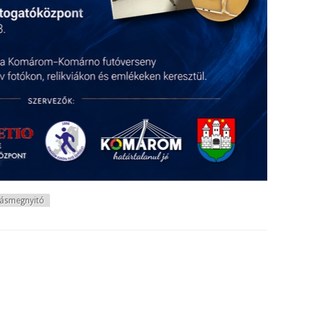
ításmegnyitó