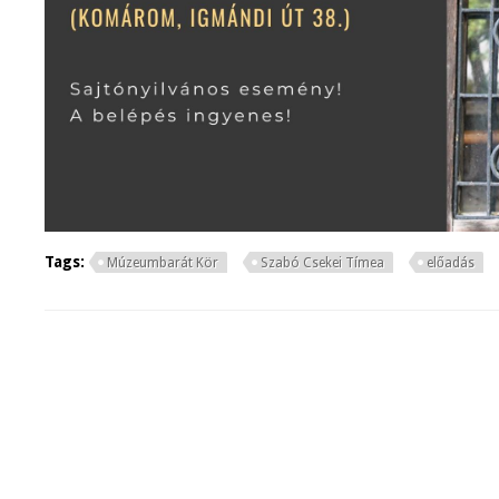
Tags:
Múzeumbarát Kör
Szabó Csekei Tímea
előadás