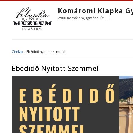
Komáromi Klapka G
2900 Komárom, Igmándi út 38.
Címlap
» Ebédidő nyitott szemmel
Jelenlegi Hely
Ebédidő Nyitott Szemmel