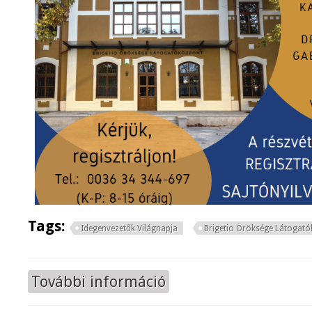
Tags:
Idegenvezetők Világnapja
Brigetio Öröksége Látogat
További információ
IDEGENVEZETŐK VILÁGNAPJA - 20