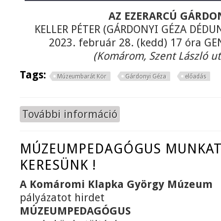
AZ EZERARCÚ GÁRDO
KELLER PÉTER (GÁRDONYI GÉZA DÉDU
2023. február 28. (kedd) 17 óra 
(Komárom, Szent László ut
Tags:
Múzeumbarát Kör
Gárdonyi Géza
előadás
További információ
Múzeumbarát Kör - Az ezerarcú G
MÚZEUMPEDAGÓGUS MUNKAT
KERESÜNK !
A Komáromi Klapka György Múzeum
pályázatot hirdet
MÚZEUMPEDAGÓGUS