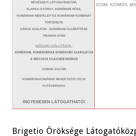
RÉGÉSZETI LÁTVÁNYRAKTÁR,
ICOM, ICOMOS, M
KLAPKA GYÖRGY, KOMÁROM HŐSE,
KOMÁROMI MÉNTELEP ÉS KOMÁROMI KOMBINÁT
TÖRTÉNETE
VÁROS SZÜLETIK - KOMÁROM ÚJJÁÉPÍTÉSE
TRIANON UTÁN
IDŐSZAKI KIÁLLÍTÁSOK:
KOMÁROM, KOMÁROMIAK KOMÁROMI ALAKULATOK
A MÁSODIK VILÁGHÁBORÚBAN
CZIBOR ZOLTÁN
KOMÁROM-KOMÁRNO NEMZETKÖZI UTCAI
FUTÓVERSENY
INGYENESEN LÁTOGATHATÓ!
Brigetio Öröksége Látogatókö