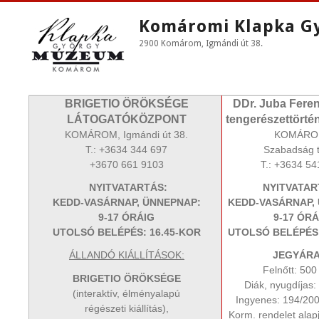
Komáromi Klapka G
2900 Komárom, Igmándi út 38.
BRIGETIO ÖRÖKSÉGE
DDr. Juba Fere
LÁTOGATÓKÖZPONT
tengerészettörténe
KOMÁROM, Igmándi út 38.
KOMÁRO
T.: +3634 344 697
Szabadság t
+3670 661 9103
T.: +3634 54
NYITVATARTÁS:
NYITVATAR
KEDD-VASÁRNAP, ÜNNEPNAP:
KEDD-VASÁRNAP,
9-17 ÓRÁIG
9-17 ÓRÁ
UTOLSÓ BELÉPÉS: 16.45-KOR
UTOLSÓ BELÉPÉS:
ÁLLANDÓ KIÁLLÍTÁSOK:
JEGYÁRA
Felnőtt: 50
BRIGETIO ÖRÖKSÉGE
Diák, nyugdíjas
(interaktív, élményalapú
Ingyenes: 194/2000
régészeti kiállítás),
Korm. rendelet alap