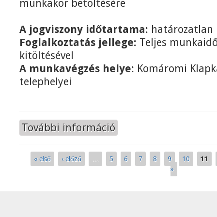
munkakör betöltésére
A jogviszony időtartama:
határozatlan 
Foglalkoztatás jellege:
Teljes munkaidő
kitöltésével
A munkavégzés helye:
Komáromi Klapk
telephelyei
További információ
MÚZEUMPEDAGÓGUS MUNKATÁRSAT
« első
‹ előző
…
5
6
7
8
9
10
11
Oldalak
»