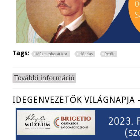
Tags:
Múzeumbarát Kör
előadás
Petőfi
További információ
A segesvár-fehéregyházi ütközet é
IDEGENVEZETŐK VILÁGNAPJA -