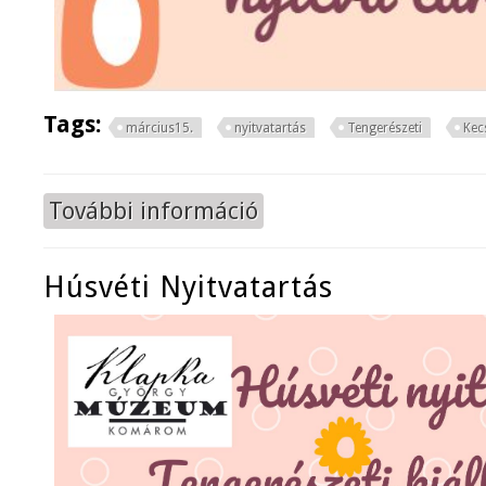
Tags:
március15.
nyitvatartás
Tengerészeti
Kec
További információ
Március 15. nyitvatartás tartalom
Húsvéti Nyitvatartás