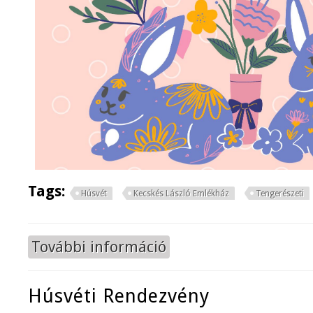
Tags:
Húsvét
Kecskés László Emlékház
Tengerészeti
További információ
Húsvéti nyitvatartás tartalommal 
Húsvéti Rendezvény