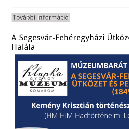
További információ
Húsvéti rendezvény tartalommal k
A Segesvár-Fehéregyházi Ütköze
Halála