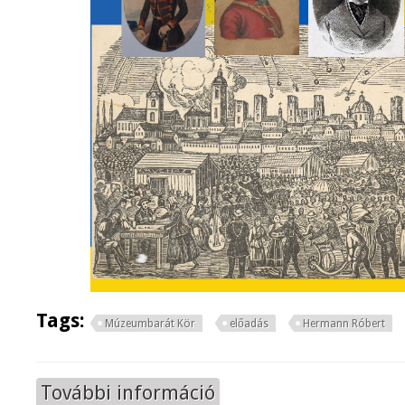
Tags:
Múzeumbarát Kör
előadás
Hermann Róbert
További információ
A szabadságharc komáromi legend